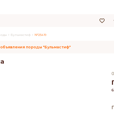
›
›
роды
Бульмастиф
№25419
 объявления породы "Бульмастиф"
са
0
6