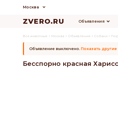
Москва
ZVERO.RU
Объявления
›
›
›
›
Все животные
Москва
Объявления
Собаки
По
Объявление выключено.
Показать другие
Бесспорно красная Харис