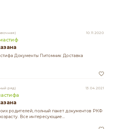
авочная)
10.11.2020
мастиф
казана
стифа Документы Питомник Доставка
ный ряд)
13.04.2021
мастифа
казана
воих родителей, полный пакет документов РКФ
возрасту. Все интересующие…