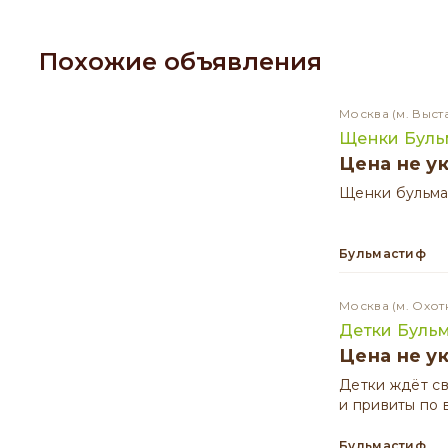
Похожие объявления
Москва
(м. Выст
Щенки Буль
Цена не у
Щенки бульма
Бульмастиф
Москва
(м. Охот
Детки Буль
Цена не у
Детки ждёт с
и привиты по 
Бульмастиф