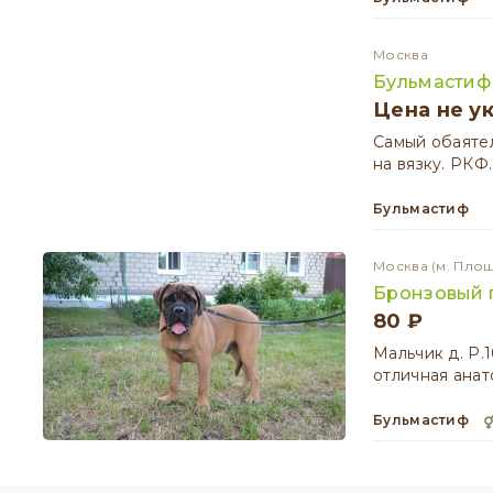
Москва
Бульмастиф
Цена не у
Самый обаяте
на вязку. РК
Бульмастиф
Москва
(м. Пло
Бронзовый 
80 ₽
Мальчик д. Р.
отличная анат
Бульмастиф