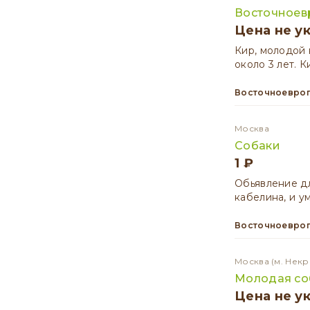
Восточноевр
Цена не у
Кир, молодой 
около 3 лет. 
Восточноевро
Москва
Собаки
1 ₽
Обьявление дл
кабелина, и у
Восточноевро
Москва
(м. Некр
Молодая соб
Цена не у