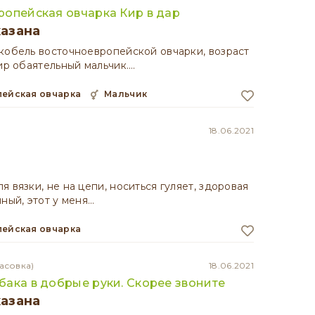
опейская овчарка Кир в дар
казана
кобель восточноевропейской овчарки, возраст
Кир обаятельный мальчик.…
пейская овчарка
мальчик
18.06.2021
я вязки, не на цепи, носиться гуляет, здоровая
мный, этот у меня…
пейская овчарка
асовка)
18.06.2021
ака в добрые руки. Скорее звоните
казана