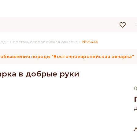
›
›
роды
Восточноевропейская овчарка
№25446
 объявления породы "Восточноевропейская овчарка"
арка в добрые руки
0
Д