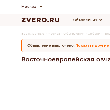
Москва
ZVERO.RU
Объявления
›
›
›
›
Все животные
Москва
Объявления
Собаки
По
Объявление выключено.
Показать другие
Восточноевропейская овч