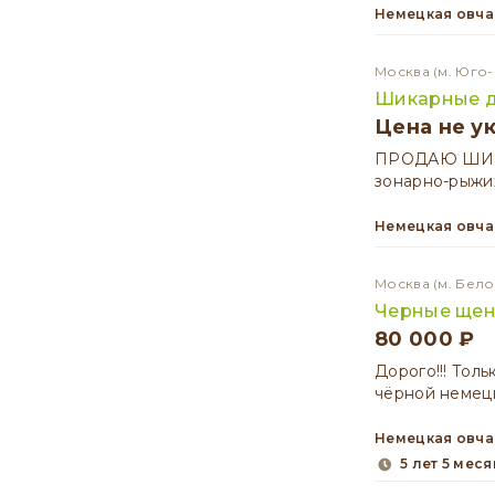
Немецкая овч
Москва
(м. Юго
Шикарные д
Цена не у
ПРОДАЮ ШИКА
зонарно-рыжих
Немецкая овч
Москва
(м. Бел
Черные щен
80 000 ₽
Дорого!!! Тол
чёрной немецк
Немецкая овч
5 лет 5 мес