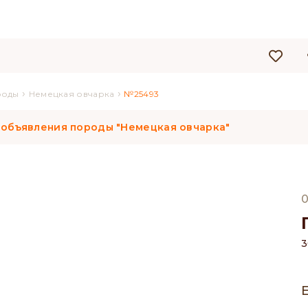
›
›
роды
Немецкая овчарка
№25493
 объявления породы "Немецкая овчарка"
0
3