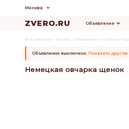
Москва
ZVERO.RU
Объявления
›
›
›
›
Все животные
Москва
Объявления
Собаки
По
Объявление выключено.
Показать другие
Немецкая овчарка щенок