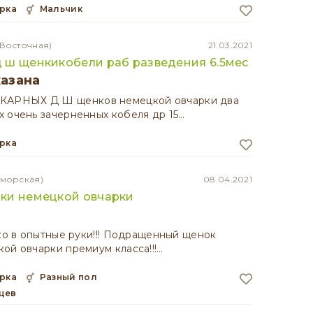
арка
мальчик
-Восточная)
21.03.2021
 ш щенкикобели раб разведения 6.5мес
казана
РНЫХ Д Ш щенков немецкой овчарки два
 очень зачерненных кобеля др 15…
арка
оморская)
08.04.2021
ки немецкой овчарки
ько в опытные руки!!! Подращенный щенок
ой овчарки премиум класса!!!…
арка
разный пол
яцев