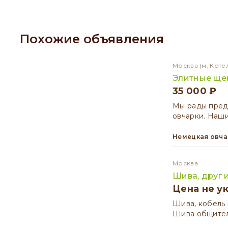
Похожие объявления
Москва
(м. Коте
Элитные ще
35 000 ₽
Мы рады пред
овчарки. Наши
Немецкая овч
Москва
Шива, друг 
Цена не у
Шива, кобель 
Шива общител