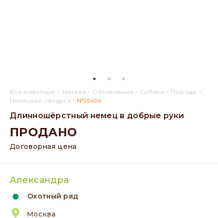
›
›
›
›
›
Все животные
Москва
Объявления
Собаки
Породы
›
Немецкая овчарка
№25494
Длинношёрстный немец в добрые руки
ПРОДАНО
Договорная цена
Александра
Охотный ряд
Москва