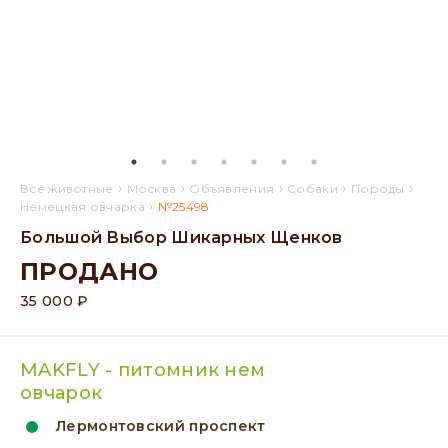
›
›
›
›
›
Все животные
Москва
Объявления
Собаки
Породы
›
Немецкая овчарка
№25498
Большой Выбор Шикарных Щенков
ПРОДАНО
35 000 ₽
MAKFLY - питомник нем
овчарок
Лермонтовский проспект