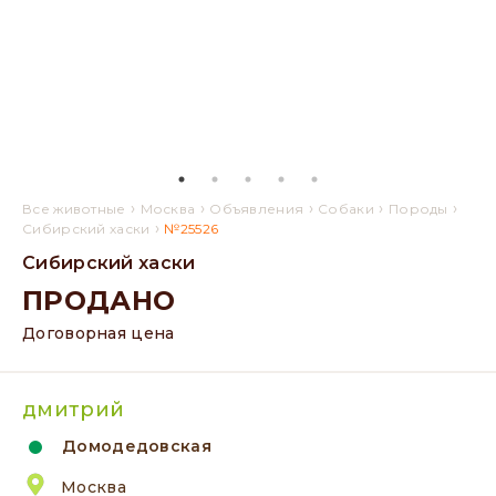
›
›
›
›
›
Все животные
Москва
Объявления
Собаки
Породы
›
Сибирский хаски
№25526
Сибирский хаски
ПРОДАНО
Договорная цена
дмитрий
Домодедовская
Москва