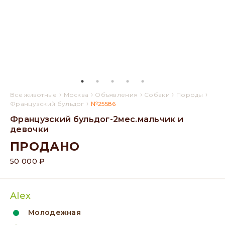
›
›
›
›
›
Все животные
Москва
Объявления
Собаки
Породы
›
Французский бульдог
№25586
Французский бульдог-2мес.мальчик и
девочки
ПРОДАНО
50 000 ₽
Alex
Молодежная