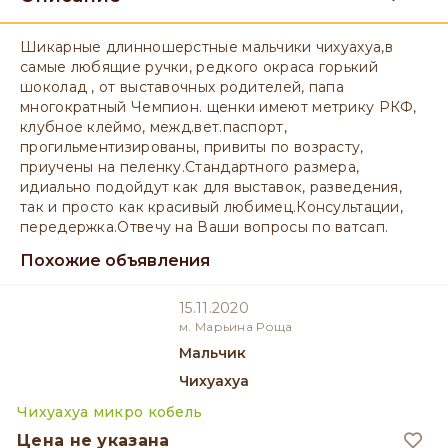
Шикарные длинношерстные мальчики чихуахуа,в
самые любящие ручки, редкого окраса горький
шоколад , от выставочных родителей, папа
многократный Чемпион. щенки имеют метрику РКФ,
клубное клеймо, межд.вет.паспорт,
прогильментизированы, привиты по возрасту,
приучены на пеленку.Стандартного размера,
идиально подойдут как для выставок, разведения,
так и просто как красивый любимец.Консультации,
передержка.Отвечу на Ваши вопросы по ватсап.
Похожие объявления
15.11.2020
м. Марьина Роща
мальчик
Чихуахуа
Чихуахуа микро кобель
Цена не указана