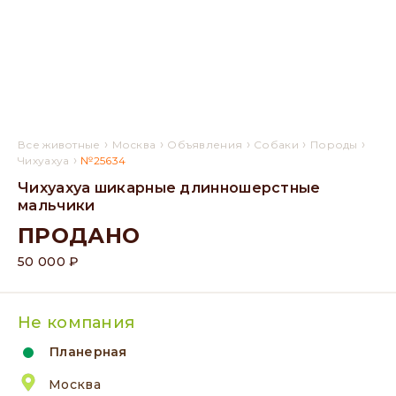
›
›
›
›
›
Все животные
Москва
Объявления
Собаки
Породы
›
Чихуахуа
№25634
Чихуахуа шикарные длинношерстные
мальчики
ПРОДАНО
50 000 ₽
Не компания
Планерная
Москва