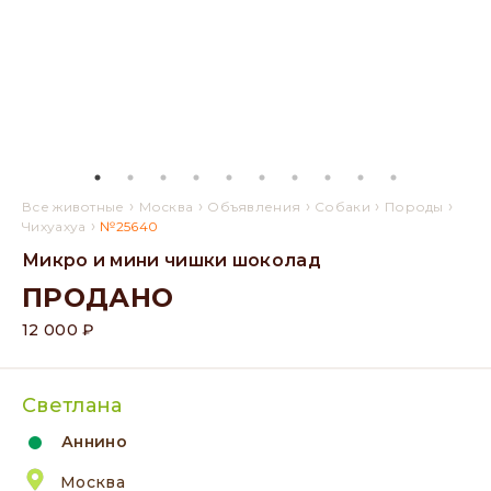
›
›
›
›
›
Все животные
Москва
Объявления
Собаки
Породы
›
Чихуахуа
№25640
Микро и мини чишки шоколад
ПРОДАНО
12 000 ₽
Светлана
Аннино
Москва