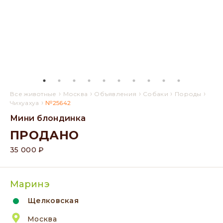
›
›
›
›
›
Все животные
Москва
Объявления
Собаки
Породы
›
Чихуахуа
№25642
Мини блондинка
ПРОДАНО
35 000 ₽
Маринэ
Щелковская
Москва