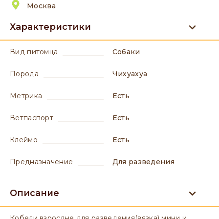
Москва
Характеристики
вид питомца
Собаки
порода
Чихуахуа
метрика
есть
ветпаспорт
есть
клеймо
есть
предназначение
для разведения
Описание
Кобели взрослые для разведения(вязка) мини и