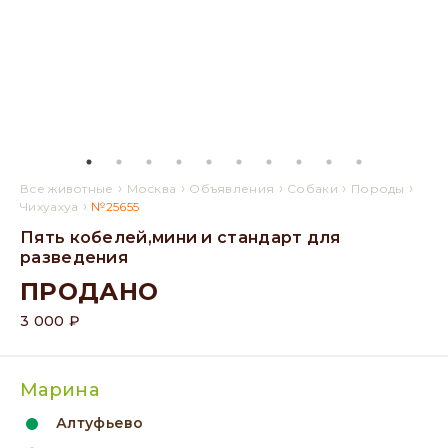
›
›
›
›
›
Все животные
Москва
Объявления
Собаки
Породы
›
Чихуахуа
№25655
Пять кобелей,мини и стандарт для
разведения
ПРОДАНО
3 000 ₽
Марина
Алтуфьево