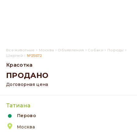
›
›
›
›
›
Все животные
Москва
Объявления
Собаки
Породы
›
Шарпей
№25672
Красотка
ПРОДАНО
Договорная цена
Татиана
Перово
Москва