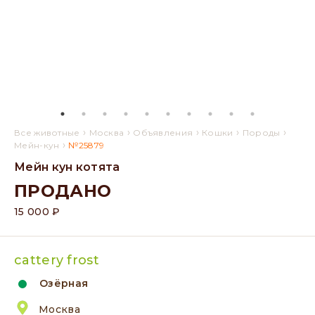
›
›
›
›
›
Все животные
Москва
Объявления
Кошки
Породы
›
Мейн-кун
№25879
Мейн кун котята
ПРОДАНО
15 000 ₽
cattery frost
Озёрная
Москва