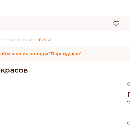
›
›
оды
Персидская
№25909
 объявления породы "Персидская"
окрасов
0
1