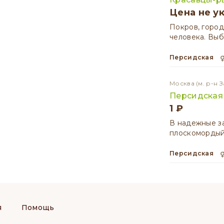
Цена не у
Покров, город
человека. Выб
Персидская
Москва
(м. р-н 
Персидская
1 ₽
В надежные з
плоскомордый 
Персидская
я
Помощь