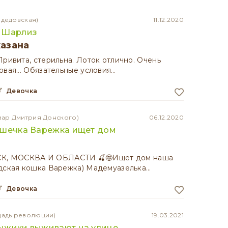
одедовская)
11.12.2020
 Шарлиз
казана
Привита, стерильна. Лоток отлично. Очень
овая... Обязательные условия…
девочка
вар Дмитрия Донского)
06.12.2020
ошечка Варежка ищет дом
К, МОСКВА И ОБЛАСТИ 🍒🤩Ищет дом наша
идская кошка Варежка) Мадемуазелька…
девочка
щадь революции)
19.03.2021
ыжики выживают на улице