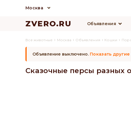
Москва
ZVERO.RU
Объявления
›
›
›
›
Все животные
Москва
Объявления
Кошки
Пор
Объявление выключено.
Показать другие
Сказочные персы разных 