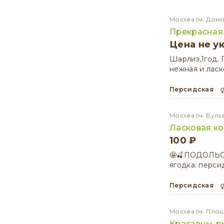
Москва
(м. Дом
Прекрасная
Цена не у
Шарлиз,1год. 
нежная и ласк
Персидская
Москва
(м. Буль
Ласковая к
100 ₽
🤩🍒ПОДОЛЬС
ягодка: перс
Персидская
Москва
(м. Пло
Красавцы-р