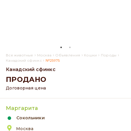
›
›
›
›
›
Все животные
Москва
Объявления
Кошки
Породы
›
Канадский сфинкс
№25975
Канадский сфинкс
ПРОДАНО
Договорная цена
Маргарита
Сокольники
Москва