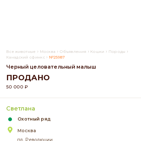
›
›
›
›
›
Все животные
Москва
Объявления
Кошки
Породы
›
Канадский сфинкс
№25987
Черный целовательный малыш
ПРОДАНО
50 000 ₽
Светлана
Охотный ряд
Москва
пл. Революции