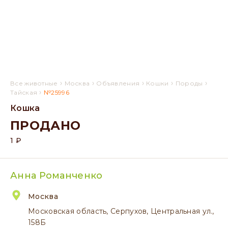
›
›
›
›
›
Все животные
Москва
Объявления
Кошки
Породы
›
Тайская
№25996
Кошка
ПРОДАНО
1 ₽
Анна Романченко
Москва
Московская область, Серпухов, Центральная ул.,
158Б