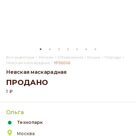
›
›
›
›
›
Все животные
Москва
Объявления
Кошки
Породы
›
Невская маскарадная
№26046
Невская маскарадная
ПРОДАНО
1 ₽
Ольга
Технопарк
Москва