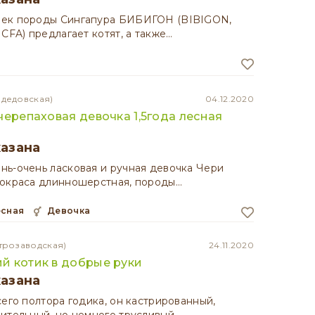
ек породы Сингапура БИБИГОН (BIBIGON,
 CFA) предлагает котят, а также…
одедовская)
04.12.2020
черепаховая девочка 1,5года лесная
казана
ь-очень ласковая и ручная девочка Чери
 окраса длинношерстная, породы…
есная
девочка
трозаводская)
24.11.2020
й котик в добрые руки
казана
сего полтора годика, он кастрированный,