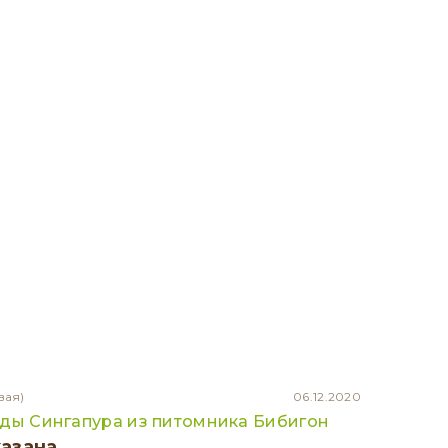
вая)
06.12.2020
оды Сингапура из питомника Бибигон
казана