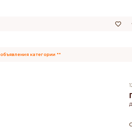
 объявления категории ""
1
Д