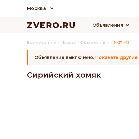
Москва
ZVERO.RU
Объявления
›
›
›
›
Все животные
Москва
Объявления
№27443
Объявление выключено.
Показать другие
Сирийский хомяк