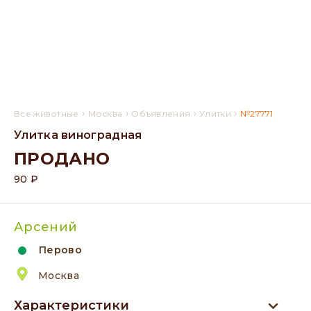
›
›
›
›
Все животные
Москва
Объявления
Улитки
№27771
Улитка виноградная
ПРОДАНО
90 ₽
Арсений
Перово
Москва
Характеристики