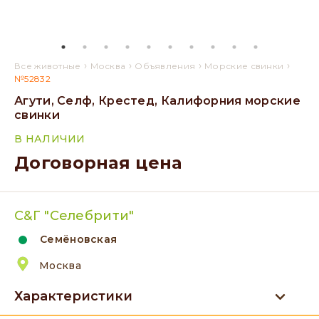
›
›
›
›
Все животные
Москва
Объявления
Морские свинки
№52832
Агути, Селф, Крестед, Калифорния морские
свинки
В НАЛИЧИИ
Договорная цена
С&Г "Селебрити"
Семёновская
Москва
Характеристики