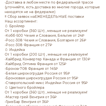
•Доставка в любом месте по федеральной трассе
(уточняйте, есть доставка во многие города, которые
находятся не на федералке)
‼️ Сбор заявок наЕЖЕНЕДЕЛЬНЫЕ поставки
Наш ассортимент:
🥚 Бройлер
От 1 коробки (360 Шт) , меньше не реализуем!
•Кобб-500 Чехия и Словакия, Бельгия от 24₽
•Росс-308 Чехия и Словакия, Болгария от 26₽
•Росс-308 Франция от 27₽
🥚 Индейка
От 1 коробки (200 Шт) , меньше не реализуем!
•Хайбрид Конвертер Канада и Франция от 130₽
•Хайбрид Оптима Франция от 125₽
•Бронза-708 Франция от 145₽
•Белая широкогрудая Россия от 95₽
•Бронзовая широкогрудая Россия от 95₽
•Ставропольский микс Индейки Россия от 95₽
🥚 Цветного бройлера
От 1 коробки (360 Шт) , меньше не реализуем!
•Мастер грей Венгрия от 36₽
•ГризБар Венгрия от 36₽