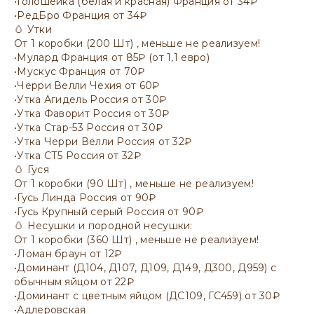
•Голошейка (белая и красная) Франция от 34₽
•РедБро Франция от 34₽
🥚 Утки
От 1 коробки (200 Шт) , меньше не реализуем!
•Мулард Франция от 85₽ (от 1,1 евро)
•Мускус Франция от 70₽
•Черри Велли Чехия от 60₽
•Утка Агидель Россия от 30₽
•Утка Фаворит Россия от 30₽
•Утка Стар-53 Россия от 30₽
•Утка Черри Велли Россия от 32₽
•Утка СТ5 Россия от 32₽
🥚 Гуся
От 1 коробки (90 Шт) , меньше не реализуем!
•Гусь Линда Россия от 90₽
•Гусь Крупный серый Россия от 90₽
🥚 Несушки и породной несушки:
От 1 коробки (360 Шт) , меньше не реализуем!
•Ломан браун от 12₽
•Доминант (Д104, Д107, Д109, Д149, Д300, Д959) с
обычным яйцом от 22₽
•Доминант с цветным яйцом (ДС109, ГС459) от 30₽
•Адлеровская