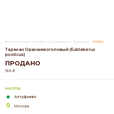
›
›
›
›
Все животные
Москва
Объявления
Тараканы
№5684
Таракан Оранжевоголовый (Eublaberus
posticus)
ПРОДАНО
150 ₽
нелли
Алтуфьево
Москва