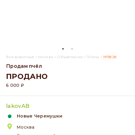
›
›
›
›
Все животные
Москва
Объявления
Пчёлы
№5828
Продам пчёл
ПРОДАНО
6 000 ₽
lakovAB
Новые Черемушки
Москва