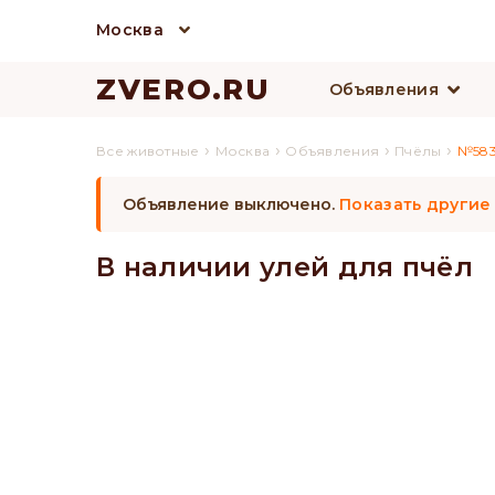
Москва
ZVERO.RU
Объявления
›
›
›
›
Все животные
Москва
Объявления
Пчёлы
№58
Объявление выключено.
Показать другие
В наличии улей для пчёл