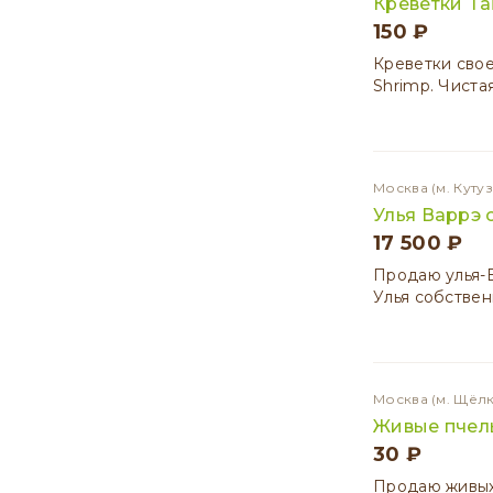
Креветки Ta
150 ₽
Креветки свое
Shrimp. Чиста
Москва
(м. Куту
Улья Варрэ 
17 500 ₽
Продаю улья-В
Улья собствен
Москва
(м. Щёл
Живые пчел
30 ₽
Продаю живых