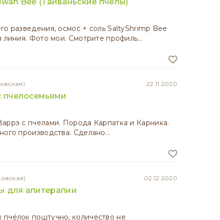
iwan Bee (Тайваньские пчелы)
го разведения, осмос + соль SaltyShrimp Bee
я линия. Фото мои. Смотрите профиль…
зовская)
22.11.2020
с пчелосемьями
аррэ с пчелами. Порода Карпатка и Карника.
ного производства. Сделано…
ковская)
02.12.2020
ы для апитерапии
 пчёлок поштучно, количество не