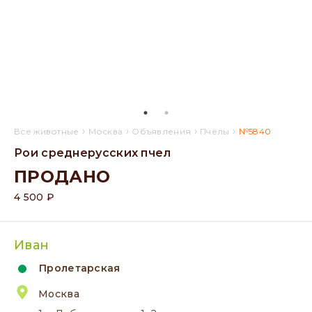
›
›
›
›
Все животные
Москва
Объявления
Пчёлы
№5840
Рои среднерусских пчел
ПРОДАНО
4 500 ₽
Иван
Пролетарская
Москва