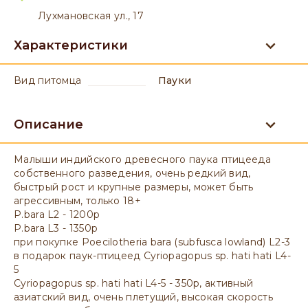
Лухмановская ул., 17
Характеристики
вид питомца
Пауки
Описание
Малыши индийского древесного паука птицееда
собственного разведения, очень редкий вид,
быстрый рост и крупные размеры, может быть
агрессивным, только 18+
P.bara L2 - 1200р
P.bara L3 - 1350р
при покупке Poecilotheria bara (subfusca lowland) L2-3
в подарок паук-птицеед Cyriopagopus sp. hati hati L4-
5
Cyriopagopus sp. hati hati L4-5 - 350р, активный
азиатский вид, очень плетущий, высокая скорость