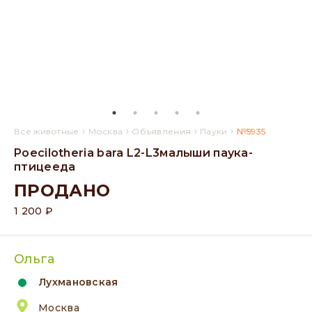
›
›
›
›
Все животные
Москва
Объявления
Пауки
№5935
Poecilotheria bara L2-L3малыши паука-
птицееда
ПРОДАНО
1 200 ₽
Ольга
Лухмановская
Москва