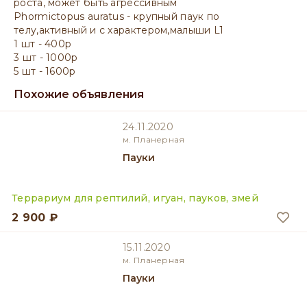
роста, может быть агрессивным
Phormictopus auratus - крупный паук по
телу,активный и с характером,малыши L1
1 шт - 400р
3 шт - 1000р
5 шт - 1600р
Похожие объявления
24.11.2020
м. Планерная
Пауки
Террариум для рептилий, игуан, пауков, змей
2 900 ₽
15.11.2020
м. Планерная
Пауки