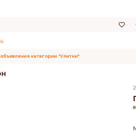
56
 объявления категории "Улитки"
он
2
8