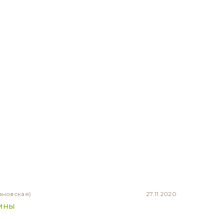
ановская)
27.11.2020
тины