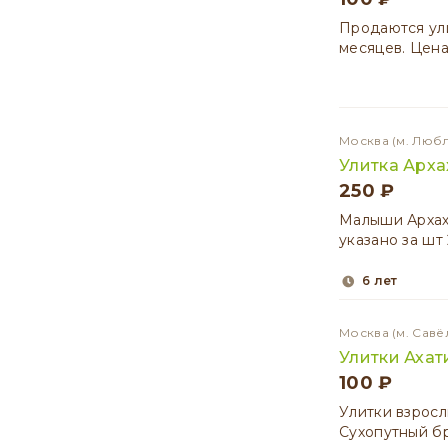
Продаются ули
месяцев. Цена
Москва
(м. Люб
Улитка Арха
250 ₽
Малыши Архах
указано за шт
6 лет
Москва
(м. Савё
Улитки Ахат
100 ₽
Улитки взросл
Сухопутный б