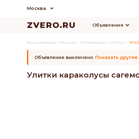
Москва
ZVERO.RU
Объявления
›
›
›
›
Все животные
Москва
Объявления
Улитки
№62
Объявление выключено.
Показать другие
Улитки караколусы сагем