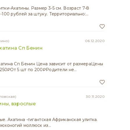
тки-Ахатины. Размер 3-5 см. Возраст 7-8
-100 рублей за штуку. Территориально:…
лино)
06.12.2020
хатина Сп Бенин
атина Сп Бенин Цена зависит от размераЦены
 250₽От 5 шт по 200₽Родители не…
ловская)
30.11.2020
ины, взрослые
ые. Ахатина -гигантская Африканская улитка.
рюхоногий моллюск из…