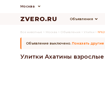
Москва
ZVERO.RU
Объявления
›
›
›
›
Все животные
Москва
Объявления
Улитки
№62
Объявление выключено.
Показать другие
Улитки Ахатины взрослые