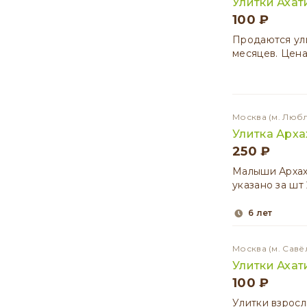
Улитки Аха
100 ₽
Продаются ули
месяцев. Цена
Москва
(м. Люб
Улитка Арха
250 ₽
Малыши Архах
указано за шт
6 лет
Москва
(м. Савё
Улитки Ахат
100 ₽
Улитки взросл