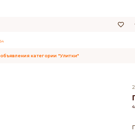
64
 объявления категории "Улитки"
2
4