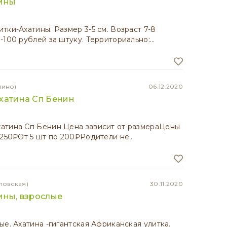
тины
тки-Ахатины. Размер 3-5 см. Возраст 7-8
-100 рублей за штуку. Территориально:…
лино)
06.12.2020
хатина Сп Бенин
атина Сп Бенин Цена зависит от размераЦены
 250₽От 5 шт по 200₽Родители не…
ловская)
30.11.2020
ины, взрослые
ые. Ахатина -гигантская Африканская улитка.