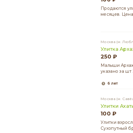
Продаются ули
месяцев. Цена
Москва
(м. Люб
Улитка Арха
250 ₽
Малыши Архах
указано за шт
6 лет
Москва
(м. Савё
Улитки Ахат
100 ₽
Улитки взросл
Сухопутный б