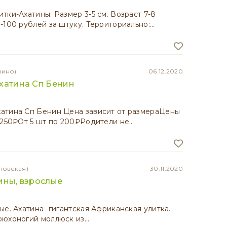
тки-Ахатины. Размер 3-5 см. Возраст 7-8
-100 рублей за штуку. Территориально:…
лино)
06.12.2020
хатина Сп Бенин
атина Сп Бенин Цена зависит от размераЦены
 250₽От 5 шт по 200₽Родители не…
ловская)
30.11.2020
ины, взрослые
ые. Ахатина -гигантская Африканская улитка.
рюхоногий моллюск из…