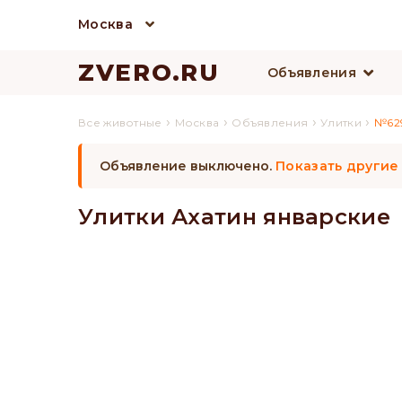
Москва
ZVERO.RU
Объявления
›
›
›
›
Все животные
Москва
Объявления
Улитки
№62
Объявление выключено.
Показать другие
Улитки Ахатин январские