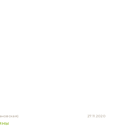
ановская)
27.11.2020
тины