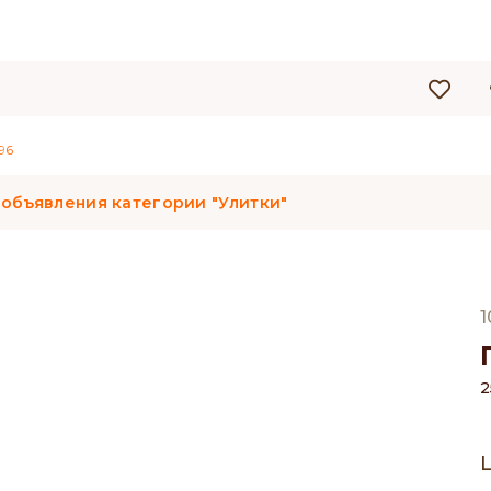
96
 объявления категории "Улитки"
1
2