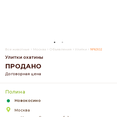
›
›
›
›
Все животные
Москва
Объявления
Улитки
№6302
Улитки охатины
ПРОДАНО
Договорная цена
Полина
Новокосино
Москва