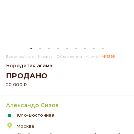
›
›
›
›
Все животные
Москва
Объявления
Агамы
№6399
Бородатая агама
ПРОДАНО
20 000 ₽
Александр Сизов
Юго-Восточная
Москва