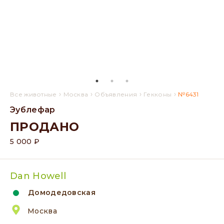
›
›
›
›
Все животные
Москва
Объявления
Гекконы
№6431
Эублефар
ПРОДАНО
5 000 ₽
Dan Howell
Домодедовская
Москва