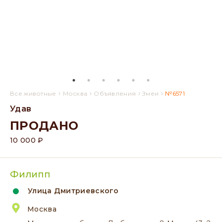
›
›
›
›
Все животные
Москва
Объявления
Змеи
№6571
Удав
ПРОДАНО
10 000 ₽
Филипп
Улица Дмитриевского
Москва