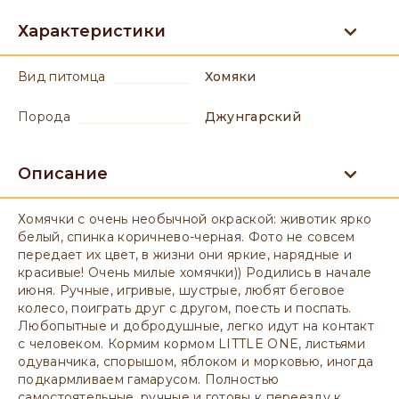
Характеристики
вид питомца
Хомяки
порода
Джунгарский
Описание
Хомячки с очень необычной окраской: животик ярко
белый, спинка коричнево-черная. Фото не совсем
передает их цвет, в жизни они яркие, нарядные и
красивые! Очень милые хомячки)) Родились в начале
июня. Ручные, игривые, шустрые, любят беговое
колесо, поиграть друг с другом, поесть и поспать.
Любопытные и добродушные, легко идут на контакт
с человеком. Кормим кормом LITTLE ONE, листьями
одуванчика, спорышом, яблоком и морковью, иногда
подкармливаем гамарусом. Полностью
самостоятельные, ручные и готовы к переезду к