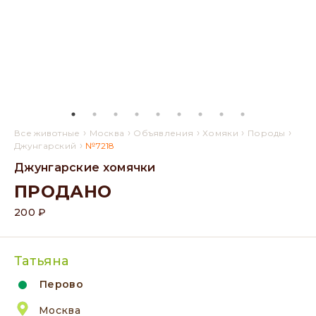
›
›
›
›
›
Все животные
Москва
Объявления
Хомяки
Породы
›
Джунгарский
№7218
Джунгарские хомячки
ПРОДАНО
200 ₽
Татьяна
Перово
Москва