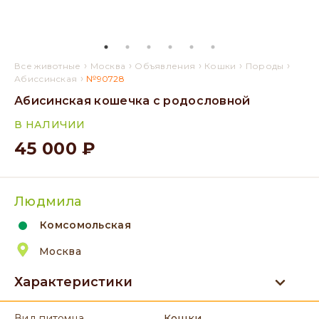
›
›
›
›
›
Все животные
Москва
Объявления
Кошки
Породы
›
Абиссинская
№90728
Абисинская кошечка с родословной
В НАЛИЧИИ
45 000 ₽
Людмила
Комсомольская
Москва
Характеристики
вид питомца
Кошки