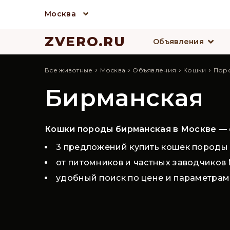
Москва
ZVERO.RU
Объявления
›
›
›
›
Все животные
Москва
Объявления
Кошки
Пор
Бирманская
Кошки породы бирманская в Москве —
3 предложений купить кошек породы
от питомников и частных заводчиков
удобный поиск по цене и параметрам