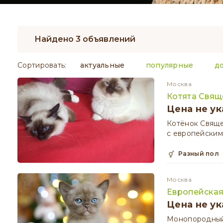
Найдено 3 объявлений
Сортировать:
актуальные
популярные
д
Москва
Котята Свя
Цена не ук
Котёнок Свящ
с европейским
разный пол
Москва
Европейска
Цена не ук
Монопородный