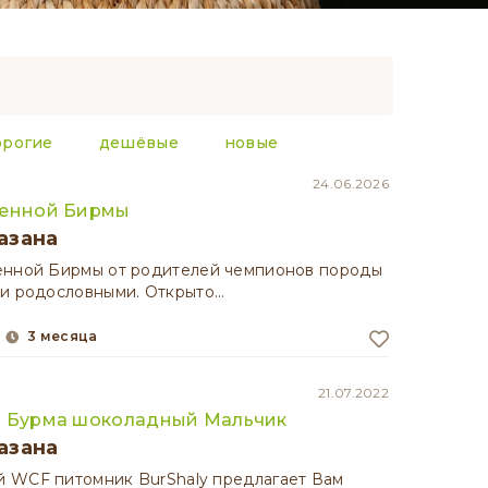
орогие
дешёвые
новые
24.06.2026
щенной Бирмы
азана
енной Бирмы от родителей чемпионов породы
и родословными. Открыто…
3 месяца
21.07.2022
я Бурма шоколадный Мальчик
азана
 WCF питомник BurShaly предлагает Вам