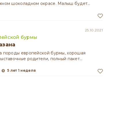
ежном шоколадном окрасе. Малыш будет…
25.10.2021
пейской бурмы
азана
а породы европейской бурмы, хорошая
выставочные родители, полный пакет…
5 лет 1 неделя