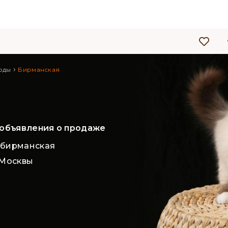
›
оды
Бирманская
 объявления о продаже
 бирманская
 Москвы