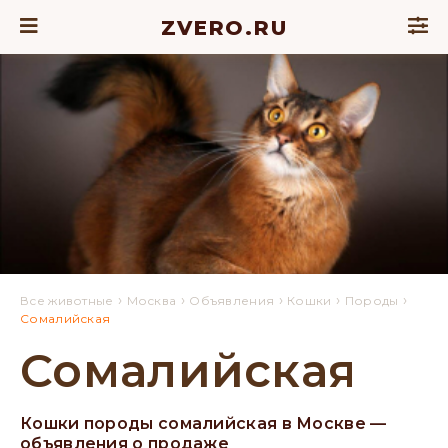
ZVERO.RU
›
›
›
›
›
Все животные
Москва
Объявления
Кошки
Породы
Сомалийская
Сомалийская
Кошки породы сомалийская в Москве —
объявления о продаже