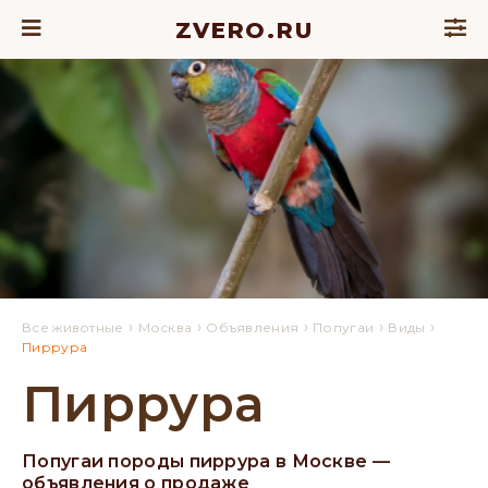
ZVERO.RU
›
›
›
›
›
Все животные
Москва
Объявления
Попугаи
Виды
Пиррура
Пиррура
Попугаи породы пиррура в Москве —
объявления о продаже