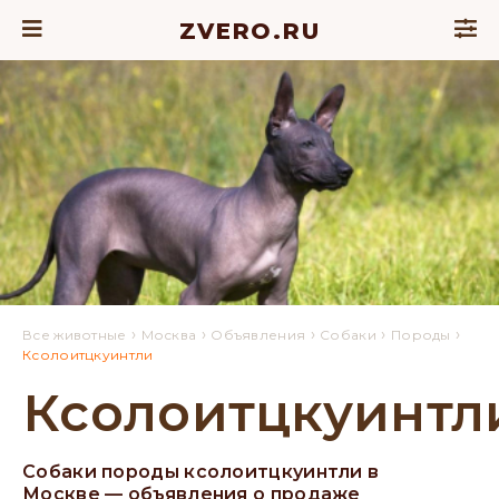
ZVERO.RU
›
›
›
›
›
Все животные
Москва
Объявления
Собаки
Породы
Ксолоитцкуинтли
Ксолоитцкуинтл
Собаки породы ксолоитцкуинтли в
Москве — объявления о продаже