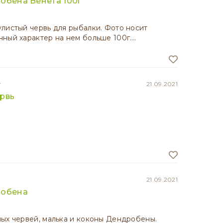
обена Венета 100г
листый червь для рыбалки. Фото носит
ный характер на нем больше 100г.…
г
21.09.2021
рвь
21.09.2021
робена
ых червей, малька и коконы Дендробены.