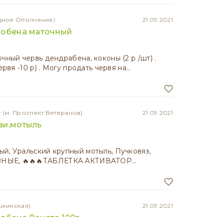
дное Ополчение)
21.09.2021
робена маточный
чный червь дендрабена, коконы (2 р /шт) .
ервя -10 р) . Могу продать червя на…
г
(м. Проспект Ветеранов)
21.09.2021
ви,мотыль
й, Уральский крупный мотыль, Пучковяз,
НЫЕ, 🔥🔥🔥ТАБЛЕТКА АКТИВАТОР…
шкинская)
21.09.2021