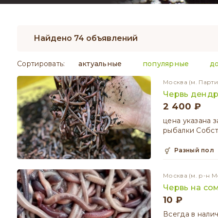
Найдено 74 объявлений
Сортировать:
актуальные
популярные
д
Москва
(м. Парт
Червь денд
2 400 ₽
цена указана 
рыбалки Собст
разный пол
Москва
(м. р-н 
Червь на со
10 ₽
Всегда в нали