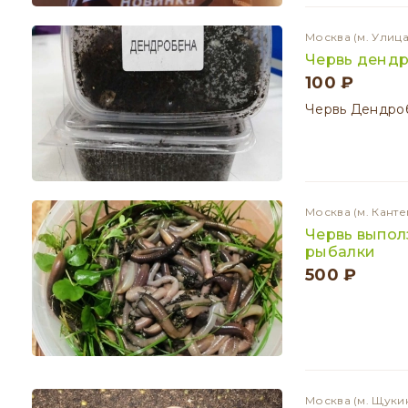
Москва
(м. Улиц
Червь денд
100 ₽
Червь Дендроб
Москва
(м. Кант
Червь выпо
рыбалки
500 ₽
Москва
(м. Щуки