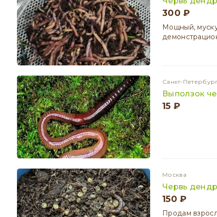
Червь дендр
300 ₽
Мощный, муску
демонстрацион
Санкт-Петербур
Выползок че
15 ₽
Москва
Червь денд
150 ₽
Продам взросл