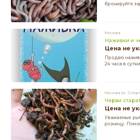
бронируйте за
Москва
Наживки и ч
Цена не ук
Продаю наживк
24 часа в сутк
Москва
(м. Спор
Черви стара
Цена не ук
Уважаемые рыб
розницу. Помо