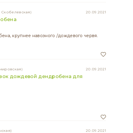
а Скобелевская)
20.09.2021
робена
ена, крупнее навозного /дождевого червя.
емировская)
20.09.2021
лзок дождевой дендробена для
нская)
20.09.2021