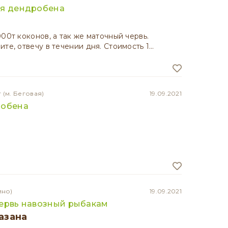
вя дендробена
00т коконов, а так же маточный червь.
те, отвечу в течении дня. Стоимость 1…
г
(м. Беговая)
19.09.2021
робена
ино)
19.09.2021
ервь навозный рыбакам
азана