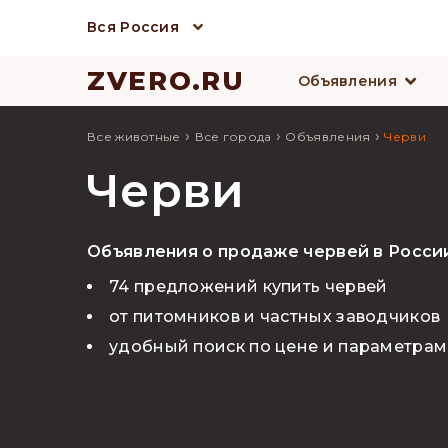
Вся Россия
ZVERO.RU
Объявления
›
›
›
Все животные
Все города
Объявления
Черви
Черви
Объявления о продаже червей в Росси
74 предложений купить червей
от питомников и частных заводчиков
удобный поиск по цене и параметрам