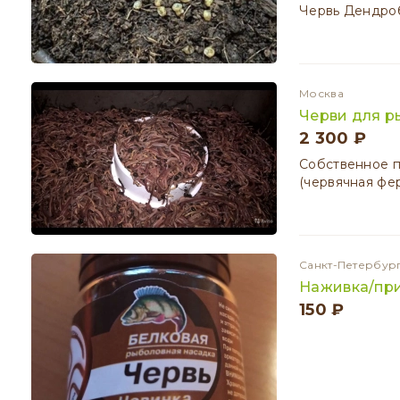
Червь Дендро
Москва
Черви для р
2 300 ₽
Собственное 
(червячная фер
Санкт-Петербур
Наживка/при
150 ₽