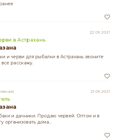
ранее
22.09.2021
ерви в Астрахань
азана
и и черви для рыбалки в Астрахань звоните
и все расскажу.
тивная)
21.09.2021
тель
азана
аки и дачники. Продаю червей. Оптом и в
гу организовать дома…