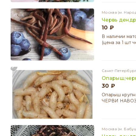
Москва
(м. Наро
Червь денд
10 ₽
В наличии мато
(цена за 1 шт ч
Санкт-Петербур
Опарыш,чер
30 ₽
Опарыш крупны
ЧЕРВИ НАВОЗ
Москва
(м. Бабу