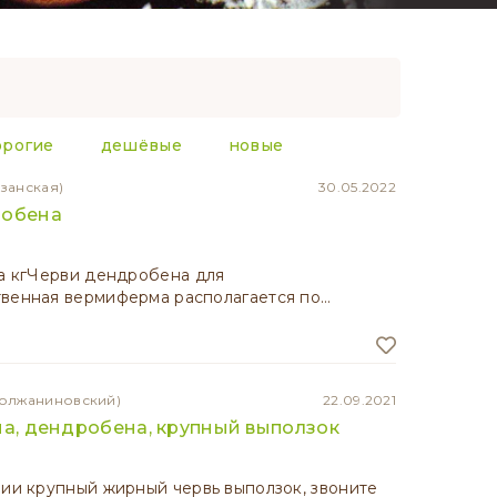
орогие
дешёвые
новые
изанская)
30.05.2022
робена
за кгЧерви дендробена для
венная вермиферма располагается по…
Молжаниновский)
22.09.2021
ма, дендробена, крупный выползок
чии крупный жирный червь выползок, звоните