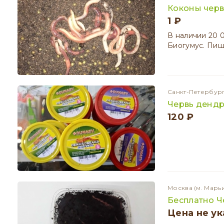
Коконы чер
1 ₽
В наличии 20 0
Биогумус. Пиши
Санкт-Петербур
Червь денд
120 ₽
Москва
(м. Марь
Бесплатно Ч
Цена не ук