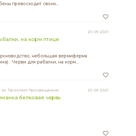
бены превосходит своих…
20.09.2021
ыбалки, на корм птице
производство, небольшая вермиферма
ма) . Черви для рабалки, на корм…
г
(м. Проспект Просвещения)
20.09.2021
манка белковая червь