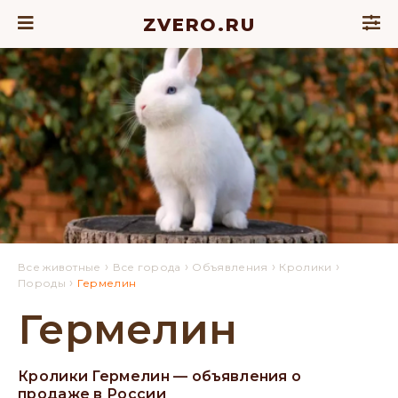
ZVERO.RU
›
›
›
›
Все животные
Все города
Объявления
Кролики
›
Породы
Гермелин
Гермелин
Кролики Гермелин — объявления о
продаже в России