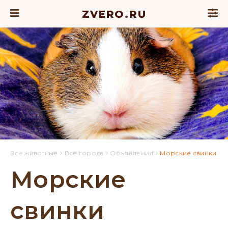
ZVERO.RU
›
›
›
Все животные
Все города
Объявления
Морские свинки
Морские
свинки