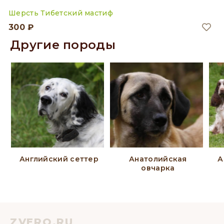
Шерсть Тибетский мастиф
300 ₽
Другие породы
Английский сеттер
Анатолийская
А
овчарка
ZVERO.RU