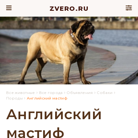
ZVERO.RU
›
›
›
›
Все животные
Все города
Объявления
Собаки
›
Породы
Английский мастиф
Английский
мастиф