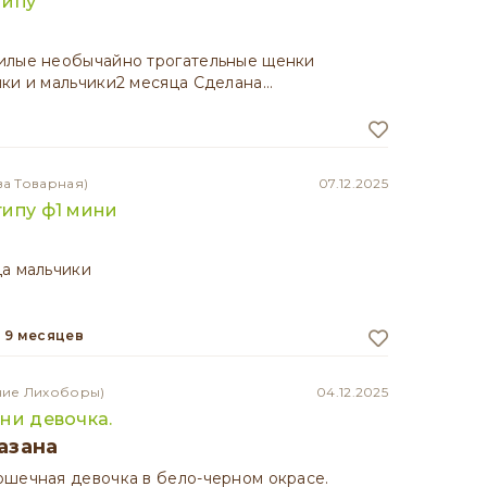
типу
илые необычайно трогательные щенки
ки и мальчики2 месяца Сделана…
ва Товарная)
07.12.2025
ипу ф1 мини
ца мальчики
9 месяцев
ние Лихоборы)
04.12.2025
ни девочка.
азана
шечная девочка в бело-черном окрасе.