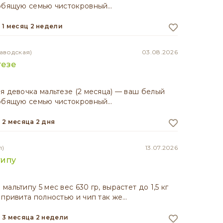
юбящую семью чистокровный…
1 месяц 2 недели
заводская)
03.08.2026
тезе
я девочка мальтезе (2 месяца) — ваш белый
юбящую семью чистокровный…
2 месяца 2 дня
л)
13.07.2026
типу
альтипу 5 мес вес 630 гр, вырастет до 1,5 кг
 привита полностью и чип так же…
3 месяца 2 недели