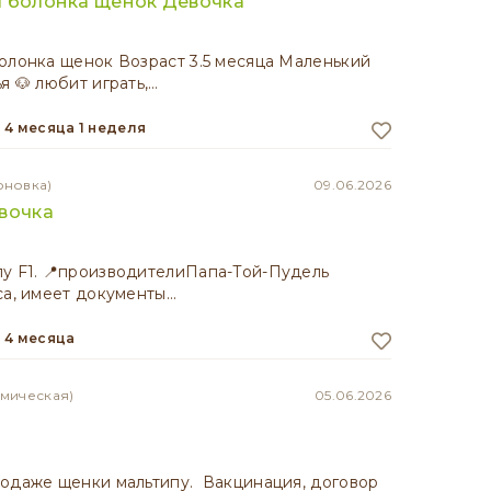
 болонка щенок Девочка
олонка щенок Возраст 3.5 месяца Маленький
я 🐶 любит играть,…
4 месяца 1 неделя
оновка)
09.06.2026
вочка
у F1. 📍производителиПапа-Той-Пудель
са, имеет документы…
4 месяца
емическая)
05.06.2026
одаже щенки мальтипу. Вакцинация, договор