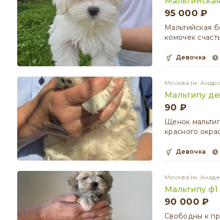
Мальтийская
95 000 ₽
Мальтийская б
комочек счасть
девочка
Москва
(м. Андр
Мальтипу де
90 ₽
Щенок мальтип
красного окра
девочка
Москва
(м. Акад
Мальтипу ф1
90 000 ₽
Свободны к пр