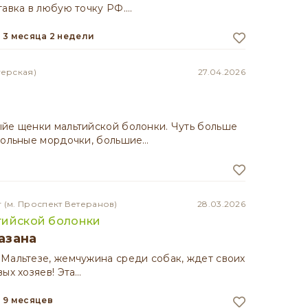
авка в любую точку РФ.…
3 месяца 2 недели
герская)
27.04.2026
йе щенки мальтийской болонки. Чуть больше
кольные мордочки, большие…
г
(м. Проспект Ветеранов)
28.03.2026
тийской болонки
азана
 Мальтезе, жемчужина среди собак, ждет своих
ых хозяев! Эта…
9 месяцев