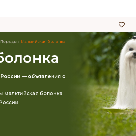
›
›
Породы
Мальтийская болонка
болонка
 России — объявления о
ы мальтийская болонка
 России