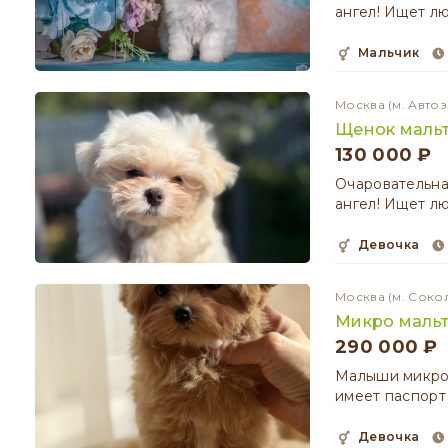
ангел! Ищет л
мальчик
Москва
(м. Авто
Щенок маль
130 000 ₽
Очаровательна
ангел! Ищет л
девочка
Москва
(м. Соко
Микро маль
290 000 ₽
Малыши микро м
имеет паспорт
девочка