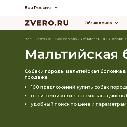
Вся Россия
ZVERO.RU
Объявления
›
›
›
Все животные
Все города
Объявления
Собаки
Мальтийская 
Собаки породы мальтийская болонка в
продаже
100 предложений купить собак пород
от питомников и частных заводчиков
удобный поиск по цене и параметрам