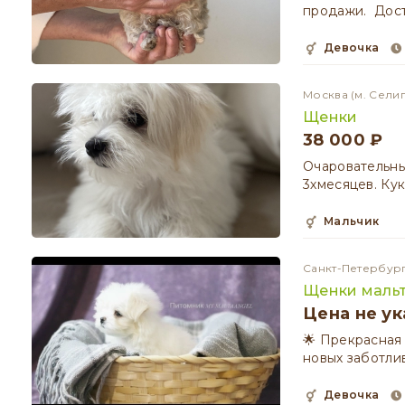
продажи. Дост
девочка
Москва
(м. Сели
Щенки
38 000 ₽
Очаровательны
3хмесяцев. Ку
мальчик
Санкт-Петербур
Щенки маль
Цена не ук
🌟 Прекрасная
новых заботлив
девочка