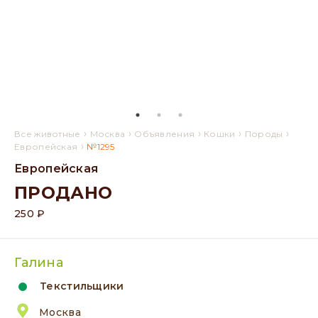
›
›
›
›
›
Все животные
Москва
Объявления
Кошки
Породы
›
Европейская
№1295
Европейская
ПРОДАНО
250 ₽
Галина
Текстильщики
Москва