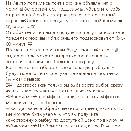
На Авито появились почти схожие объявления с
моим! 💩Остерегайтесь подделок💩, уберегите себя
от разводной рыбы которая теряет естественный
окрас. ❤️Оригинал всегда лучше пиратской копии. ❤️
🚖Доставка🚖
От обращения к нам до получения петушка если вы в
пределах Москвы и ближайшего подмосковья от ⏱15-
60 минут. 🚕
После вашего запроса вам будут сняты 📸фото и 📹
видео рыбок, можете выбрать себе именно ту
которая понравилась больше по окрасу.
Как только вы выберете свою золотую рыбку вам
будут предложены следующие варианты доставки:
1🚗 - самовывоз;
2🚕 - доставка (как только вы выбираете рыбок сразу
же вызывается машина и отправляется к вам) .
📢Внимание📢 все 📸фото наши, все что на 📸фото в
✔️наличии и даже больше.
💋Каждая заявка обрабатывается индивидуально. Но!
Вы можете быть уверены что вы получите
качественную рыбку по доступной цене под ключ. 💋
📢Внимание📢 Не бойтесь слова под ключ. В нашем