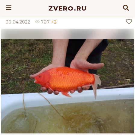
ZVERO.RU
30.04.2022
707
+2