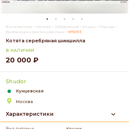
›
›
›
›
›
Все животные
Москва
Объявления
Кошки
Породы
›
Британская короткошёрстная
№161113
Котята серебряная шиншилла
В НАЛИЧИИ
20 000 ₽
Shudor
Кунцевская
Москва
Характеристики
вид питомца
Кошки