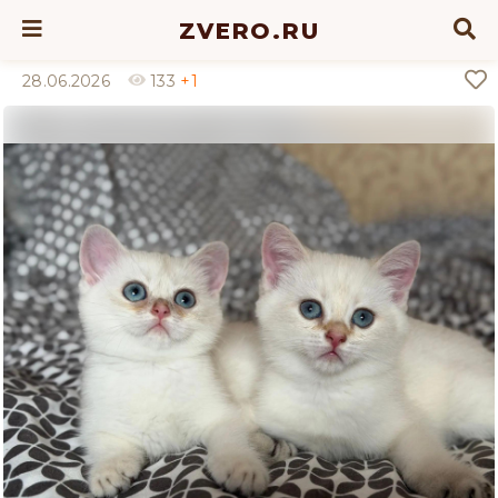
ZVERO.RU
28.06.2026
133
+1