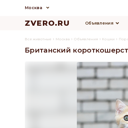
Москва
ZVERO.RU
Объявления
›
›
›
›
Все животные
Москва
Объявления
Кошки
Пор
Британский короткошерст