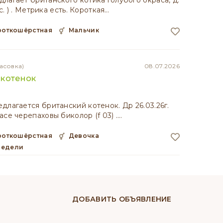
лагает британского котика голубого окраса, д.
ес. ) . Метрика есть. Короткая…
ороткошёрстная
мальчик
асовка)
08.07.2026
 котенок
длагается британcкий котенок. Др 26.03.26г.
асе черепаховы биколор (f 03) .…
ороткошёрстная
девочка
 недели
ДОБАВИТЬ ОБЪЯВЛЕНИЕ