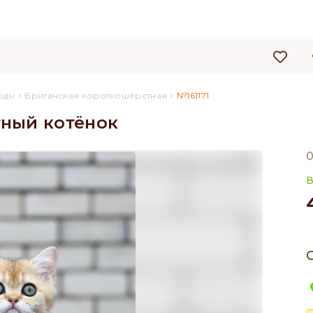
›
›
оды
Британская короткошёрстная
№161171
ный котёнок
0