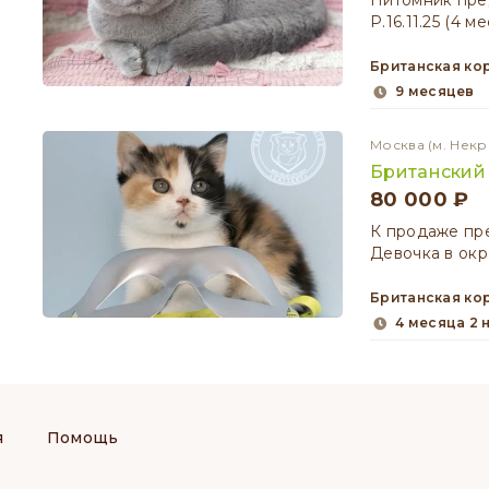
Питомник пред
Р.16.11.25 (4 м
Британская к
9 месяцев
Москва
(м. Некр
Британский
80 000 ₽
К продаже пре
Девочка в окр
Британская к
4 месяца 2
я
Помощь